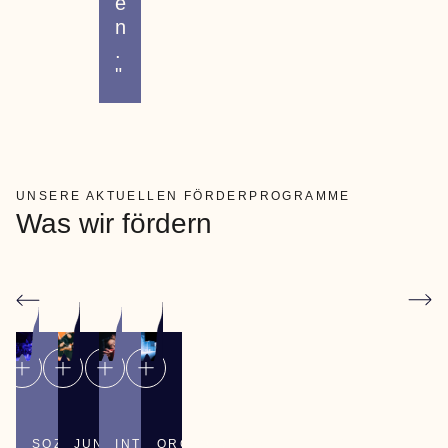
e
n
.
"
UNSERE AKTUELLEN FÖRDERPROGRAMME
Was wir fördern
SOZIOKULTURELLE
JUNGE
INTERNATIONALE
ORGANISATIONSENTWICKLUNG